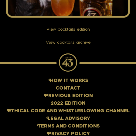
View cocktails edition
View cocktails archive
H
OW IT WORKS
CONTACT
P
REVIOUS EDITION
2022 EDITION
E
THICAL CODE AND WHISTLEBLOWING CHANNEL
L
EGAL ADVISORY
T
ERMS AND CONDITIONS
P
RIVACY POLICY