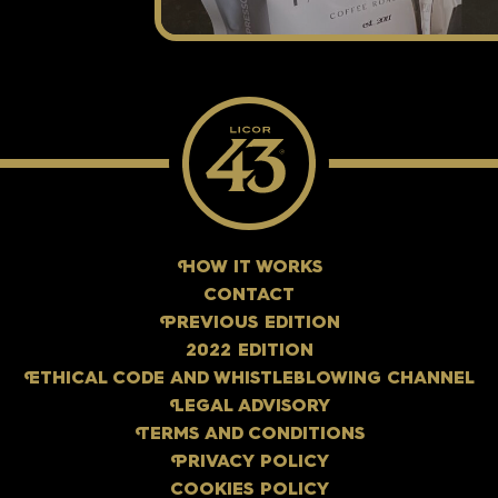
H
OW IT WORKS
CONTACT
P
REVIOUS EDITION
2022 EDITION
E
THICAL CODE AND WHISTLEBLOWING CHANNEL
L
EGAL ADVISORY
T
ERMS AND CONDITIONS
P
RIVACY POLICY
COOKIES POLICY