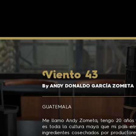
V
iento 43
By ANDY DONALDO GARCÍA ZOMETA
GUATEMALA
Me llamo Andy Zometa, tengo 20 años y 
es toda la cultura maya que mi país envu
ingredientes cosechados por productore