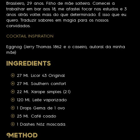
Brasileiro, 29 anos. Filho de mãe solteira. Comecei a
trabalhar em bar aos 18, me afastei focar nos estudos e 3
anos atrás voltei mais do que determinado. É isso que eu
quero. Traduzir sabores em magia para os nossos
convidados.
COCKTAIL INSPIRATION
Eggnog (Jerry Thomas 1862 e o caseiro, autoral da minha
mãe)
INGREDIENTS
27 Ml. Licor 43 Original
27 Ml. Southern comfort
22 Ml. Xarope simples (2:1)
120 Ml. Leite vaporizado
1 Drops Gema de 1 ovo
25 Ml. Café coado
1 Dashes Nóz moscada
M
ETHOD